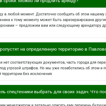
в сроки. Можно ли продлить аренду?
ду в любой момент. Достаточно сообщить об этом нашему 
ехника к тому моменту может быть зарезервирована друг
торонами — предложим вам или следующему арендатору др
 пропустят на определенную территорию в Павлов
и нет соответствующих документов, часть города для пе
под угрозой штрафов. Но мы уже позаботились об этом и 
й территории без исключения.
ель спецтехники выбрать для своих задач. Что по
им менеджером и детально описать ему перечень будущих 