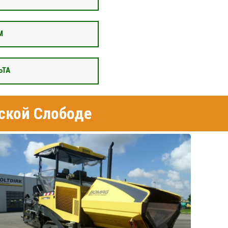
М
ЬТА
ской Слободе