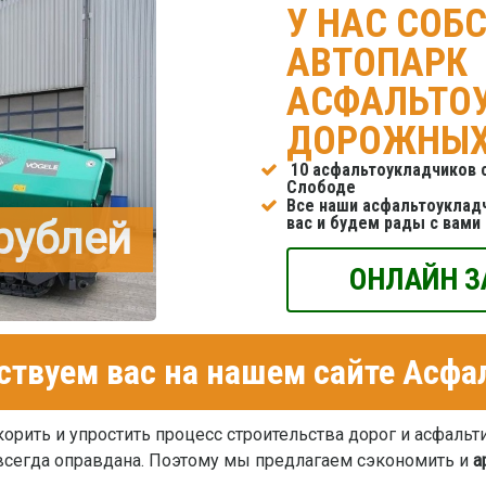
У НАС СОБ
АВТОПАРК
АСФАЛЬТО
ДОРОЖНЫХ
10 асфальтоукладчиков с
Слободе
Все наши асфальтоуклад
вас и будем рады с вами
 рублей
ОНЛАЙН З
ствуем вас на нашем сайте Асф
орить и упростить процесс строительства дорог и асфальти
е всегда оправдана. Поэтому мы предлагаем сэкономить и
а