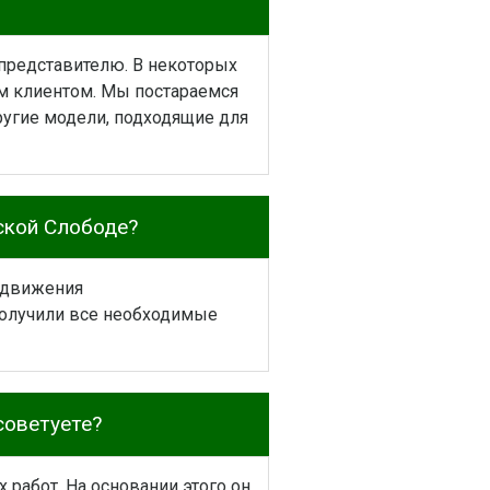
представителю. В некоторых
им клиентом. Мы постараемся
угие модели, подходящие для
ской Слободе?
редвижения
получили все необходимые
советуете?
работ. На основании этого он